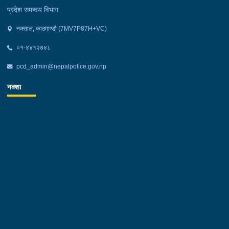
प्रदेश समन्वय विभाग
नक्साल, काठमाण्डौ (7MV7P87H+VC)
०१-४४१२७४८
pcd_admin@nepalpolice.gov.np
नक्शा