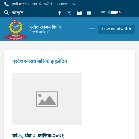
प्रहरी कन्ट्रोल : १००, टोल फ्री नं.: १६६००१४१५१६
नेपा
EN
प्रदेश समन्वय विभाग
Low Bandwidth
"प्रहरी कार्यालय"
प्रदेश अपराध मासिक इ-बुलेटिन
वर्ष-५, अंक ७, कात्तिक-२०७९