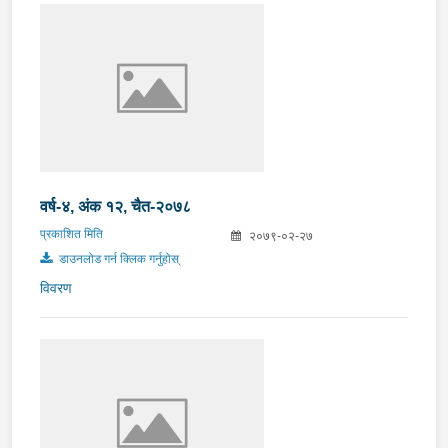
वर्ष-४, अंक १२, चैत-२०७८
प्रकाशित मिति
२०७९-०२-२७
डाउनलोड गर्न क्लिक गर्नुहोस्
विवरण